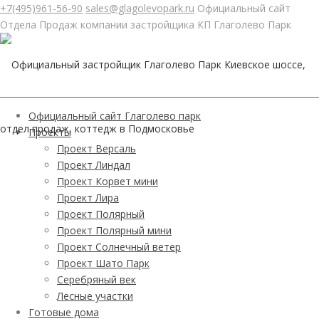
+7(495)961-56-90
sales@glagolevopark.ru
Официальный сайт
Отдела Продаж компании застройщика КП Глаголево Парк
Официальный сайт Глаголево парк
Проекты
Проект Версаль
Проект Линдал
Проект Корвет мини
Проект Лира
Проект Полярный
Проект Полярный мини
Проект Солнечный ветер
Проект Шато Парк
Серебряный век
Лесные участки
Готовые дома